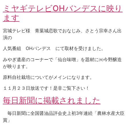
ミヤギテレビOHバンデスに映り
ます
宮城テレビ様 青葉城恋歌でおなじみ、さとう宗幸さん出
演の
人気番組 OHバンデス にて取材を受けました。
みやぎ遺産のコーナーで「仙台味噌」を題材に㈲今野醸造
が映ります。
原料自社栽培についてがメインになります。
１１月２３日放送です！是非ご覧下さい！
毎日新聞に掲載されました
毎日新聞に全国醤油品評会史上初3年連続「農林水産大臣
賞」