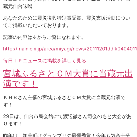
蔵元仙台味噌
あなたのために震災復興特別賞受賞、震災支援活動につい
てご掲載いただいております。
記事の内容は↓からご覧になれます。
http://mainichi.jp/area/miyagi/news/20111201ddlk040401
毎日ＪＰニュースに掲載を詳しく見る
宮城ふるさとＣＭ大賞に当蔵元出
演です！
ＫＨＢさん主催の宮城ふるさとＣＭ大賞に当蔵元出演で
す！
29日は、仙台市民会館にて渡辺徹さん司会のもと大会があ
ります！
昨年は、加美町はグランプリの最優秀賞！今年も気合十分